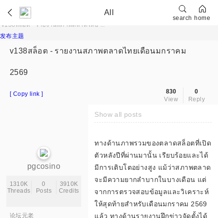
slot
cosino
เกมสล็อตโบนัสฟรี
All
search
home
v138สล็อต - รายงานสภาพตลาดไทย ...
»
›
›
›
发布主题
v138สล็อต - รายงานสภาพตลาดไทยเดือนมกราคม
2569
ฟ
830
0
[ Copy link ]
View
Reply
Show all posts
อ
ทางด้านภาพรวมของตลาดสล็อตที่เปิด
ตัวหลังปีที่ผ่านมานั้น เรียบร้อยและได้
pgcosino
มีการเติบโตอย่างสูง แม้ว่าสภาพตลาด
รั
จะมีความยากลำบากในบางเดือน แต่
1310K
0
3910K
Threads
Posts
Credits
จากการตรวจสอบข้อมูลและวิเคราะห์
ให้สุดท้ายสำหรับเดือนมกราคม 2569
论坛元老
แล้ว ทางด้านรายงานฝึกข่าวจัดตั้งได้