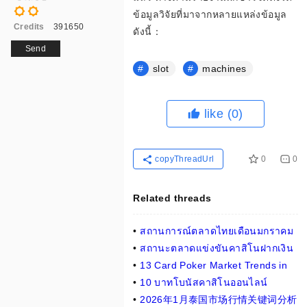
ม
ข้อมูลวิจัยที่มาจากหลายแหล่งข้อมูล
Credits
391650
ดังนี้：
Send
PM
slot
machines
โ
like
(0)
บ
copyThreadUrl
0
0
Related threads
นั
•
สถานการณ์ตลาดไทยเดือนมกราคม
2569 สำหรับเว็บไซต์คาสิโนฝากเงิน
•
สถานะตลาดแข่งขันคาสิโนฝากเงิน
เดือน 5บาท
ปลายปี 2026 ที่ประเทศไทย
•
13 Card Poker Market Trends in
ส
Thailand
•
10 บาทโบนัสคาสิโนออนไลน์
•
2026年1月泰国市场行情关键词分析