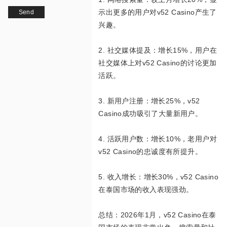
ม
示出更多的用户对v52 Casino产生了
Send
兴趣。
PM
2. 社交媒体提及：增长15%，用户在
โ
社交媒体上对v52 Casino的讨论更加
活跃。
3. 新用户注册：增长25%，v52
บ
Casino成功吸引了大量新用户。
4. 活跃用户数：增长10%，老用户对
v52 Casino的忠诚度有所提升。
นั
5. 收入增长：增长30%，v52 Casino
在泰国市场的收入表现强劲。
ส
总结：2026年1月，v52 Casino在泰