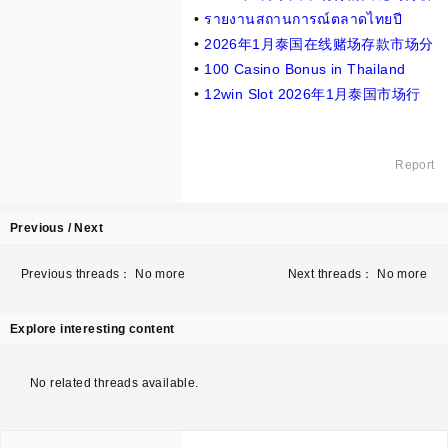
รื่
•
รายงานสถานการณ์ตลาดไทยปี
2026 และข้อมูลจากลิงก์สูตรบาคาร่า
•
2026年1月泰国在线赌场存款市场分
http://gamenumchok.com/app.php
析
•
100 Casino Bonus in Thailand
Market Report January 2026
•
12win Slot 2026年1月泰国市场行
อ
情分析
Report
ง
Previous / Next
Previous threads： No more
Next threads： No more
ส
Explore interesting content
No related threads available.
ล็