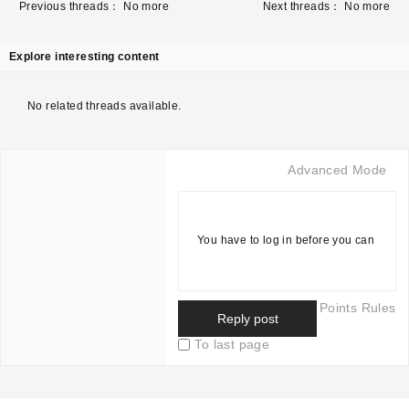
Previous threads： No more
Next threads： No more
Explore interesting content
No related threads available.
Advanced Mode
You have to log in before you can
Points Rules
reply
Login
|
立即注册
Reply post
To last page