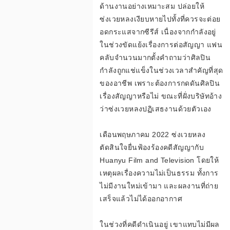
ด้านงานอย่างเหมาะสม ปล่อยให้
รื่
ซ่งเวยหลงเงียบหายไปทั้งที่ควรจะต่อย
อดกระแสจากซีรีส์ เนื่องจากกำลังอยู่
ในช่วงขัดแย้งเรื่องการต่อสัญญา แฟน
คลับจำนวนมากตั้งคำถามว่าศิลปิน
อ
กำลังถูกแช่แข็งในช่วงเวลาสำคัญที่สุด
ของอาชีพ เพราะต้องการกดดันศิลปิน
เรื่องสัญญาหรือไม่ ขณะที่ฝั่งบริษัทอ้าง
ว่าซ่งเวยหลงปฏิเสธงานด้วยตัวเอง
ง
เดือนพฤษภาคม 2022 ซ่งเวยหลง
ตัดสินใจยื่นฟ้องร้องคดีสัญญากับ
Huanyu Film and Television โดยให้
ส
เหตุผลเรื่องความไม่เป็นธรรม ทั้งการ
ไม่มีงานใหม่เข้ามา และผลงานที่ถ่าย
เสร็จแล้วไม่ได้ออกอากาศ
ล็
ในช่วงที่คดีดำเนินอยู่ เขาแทบไม่มีผล