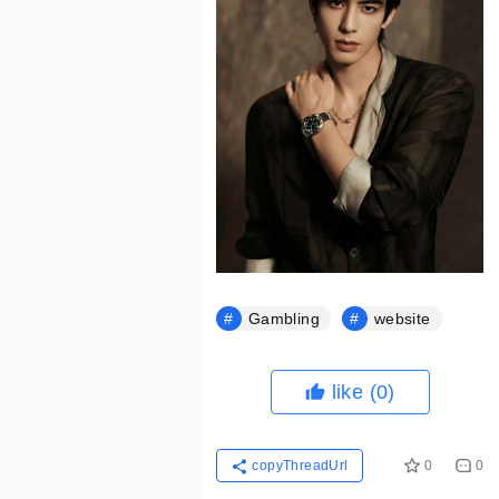
Gambling
website
like
(0)
copyThreadUrl
0
0