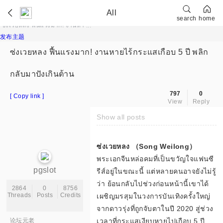
slot
cosino
โฆษณาเว็บไซต์การพนันที่เผยแพร่
All
search
home
ซ่งเวยหลง ฟื้นแรงมาก! งานหา ...
»
›
›
›
发布主题
ซ่งเวยหลง ฟื้นแรงมาก! งานหายไร้กระแสเกือบ 5 ปี พลิก
กลับมาปังเกินต้าน
ฟ
797
0
[ Copy link ]
View
Reply
Show all posts
อ
ซ่งเวยหลง （Song Weilong）
พระเอกจีนหล่อคมที่เป็นขวัญใจแฟนซี
pgslot
รีส์อยู่ในขณะนี้ แต่หลายคนอาจยังไม่รู้
รั
ว่า ย้อนกลับไปช่วงก่อนหน้านี้เขาได้
2864
0
8756
Threads
Posts
Credits
เผชิญมรสุมในวงการบันเทิงครั้งใหญ่
จากดาวรุ่งที่ถูกจับตาในปี 2020 สู่ช่วง
论坛元老
เวลาที่กระแสเงียบหายไปเกือบ 5 ปี