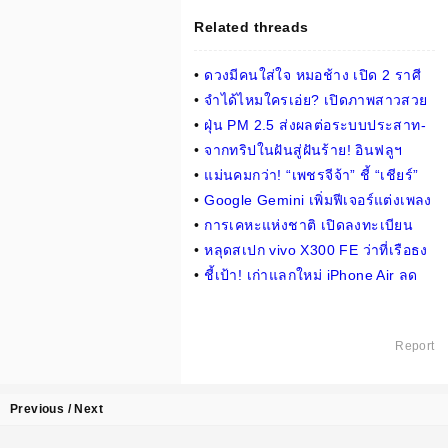
Related threads
•
ดวงมีคนใส่ใจ หมอช้าง เปิด 2 ราศี
ช่วงนี้ เจอพูดนินทา สุดท้ายความจริง
•
จำได้ไหมใครเอ่ย? เปิดภาพสาวสวย
จะเปิดเผย
วัย 23 ปี ลุคผมหน้าม้า เฉลยแล้วคือตัว
•
ฝุ่น PM 2.5 ส่งผลต่อระบบประสาท-
แม่คนนี้!
อันตรายต่อสมองเด็ก : เช็กข่าวชัวร์
•
จากทริปในฝันสู่ฝันร้าย! อินฟลูฯ
เยอรมัน ช็อก ฝูงลิงกระบี่ ปีนทะเลาะ
•
แม่นคมกว่า! “เพชรจีจ้า” ชี้ “เชียร์”
กันบนหัว ต้องหามส่ง รพ.ด่วน
เหนือชั้นพอทุบ “เวโร” ศึก ONE ลุมพินี
•
Google Gemini เพิ่มฟีเจอร์แต่งเพลง
143
ได้แล้วผ่าน Lyria 3
•
การเคหะแห่งชาติ เปิดลงทะเบียน
จองสิทธิ์เช่าเดือนละ 1,700 บาทต่อ
•
หลุดสเปก vivo X300 FE ว่าที่เรือธง
เดือน
Compact เด่นที่ชิปและแบตฯ อึด
•
ชี้เป้า! เก่าแลกใหม่ iPhone Air ลด
แรงถึง 8,000 บาท
Report
Previous / Next