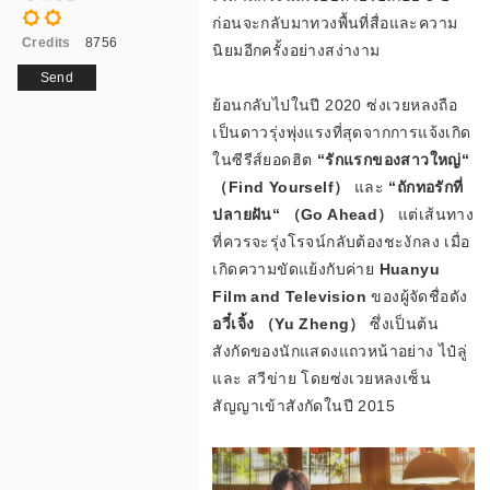
ม
ก่อนจะกลับมาทวงพื้นที่สื่อและความ
Credits
8756
นิยมอีกครั้งอย่างสง่างาม
Send
ย้อนกลับไปในปี 2020 ซ่งเวยหลงถือ
PM
โ
เป็นดาวรุ่งพุ่งแรงที่สุดจากการแจ้งเกิด
ในซีรีส์ยอดฮิต
“รักแรกของสาวใหญ่“
（Find Yourself）
และ
“ถักทอรักที่
ปลายฝัน“ （Go Ahead）
แต่เส้นทาง
บ
ที่ควรจะรุ่งโรจน์กลับต้องชะงักลง เมื่อ
เกิดความขัดแย้งกับค่าย
Huanyu
Film and Television
ของผู้จัดชื่อดัง
อวี๋เจิ้ง （Yu Zheng）
ซึ่งเป็นต้น
นั
สังกัดของนักแสดงแถวหน้าอย่าง ไป๋ลู่
และ สวีข่าย โดยซ่งเวยหลงเซ็น
สัญญาเข้าสังกัดในปี 2015
ส