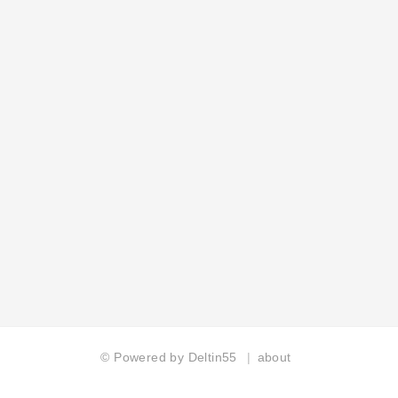
© Powered by
Deltin55
|
about