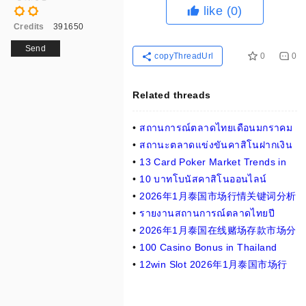
ม
like
(0)
Credits
391650
Send
copyThreadUrl
0
0
PM
โ
Related threads
•
สถานการณ์ตลาดไทยเดือนมกราคม
บ
2569 สำหรับเว็บไซต์คาสิโนฝากเงิน
•
สถานะตลาดแข่งขันคาสิโนฝากเงิน
เดือน 5บาท
ปลายปี 2026 ที่ประเทศไทย
•
13 Card Poker Market Trends in
Thailand
•
10 บาทโบนัสคาสิโนออนไลน์
•
2026年1月泰国市场行情关键词分析
นั
•
รายงานสถานการณ์ตลาดไทยปี
2026 และข้อมูลจากลิงก์สูตรบาคาร่า
•
2026年1月泰国在线赌场存款市场分
http://gamenumchok.com/app.php
析
•
100 Casino Bonus in Thailand
Market Report January 2026
•
12win Slot 2026年1月泰国市场行
ส
情分析