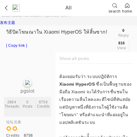
slot
cosino
โฆษณาเว็บไซต์การพนันที่เผยแพร่
All
search
home
วิธีปิดโฆษณาใน Xiaomi HyperOS ให้ส ...
»
›
›
›
发布主题
0
วิธีปิดโฆษณาใน Xiaomi HyperOS ให้สิ้นซาก!
Reply
816
[ Copy link ]
ฟ
View
Show all posts
ต้องยอมรับว่า ระบบปฎิบัติการ
อ
Xiaomi HyperOS
ซึ่งเป็นพื้นฐานของ
pgslot
มือถือ Xiaomi จะได้รับการชื่นชมใน
เรื่องความลื่นไหลและดีไซน์ที่ทันสมัย
2864
0
8756
Threads
Posts
Credits
แต่ปัญหาหนึ่งที่ยังกวนใจผู้ใช้งานคือ
รั
“โฆษณา“ หรือคำแนะนำที่แฝงอยู่ใน
论坛元老
แอปพลิเคชันระบบ
Credits
8756