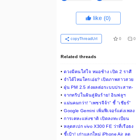
like
(0)
copyThreadUrl
0
0
Related threads
•
ดวงมีคนใส่ใจ หมอช้าง เปิด 2 ราศี
ช่วงนี้ เจอพูดนินทา สุดท้ายความจริง
•
จำได้ไหมใครเอ่ย? เปิดภาพสาวสวย
จะเปิดเผย
วัย 23 ปี ลุคผมหน้าม้า เฉลยแล้วคือตัว
•
ฝุ่น PM 2.5 ส่งผลต่อระบบประสาท-
แม่คนนี้!
อันตรายต่อสมองเด็ก : เช็กข่าวชัวร์
•
จากทริปในฝันสู่ฝันร้าย! อินฟลูฯ
เยอรมัน ช็อก ฝูงลิงกระบี่ ปีนทะเลาะ
•
แม่นคมกว่า! “เพชรจีจ้า” ชี้ “เชียร์”
กันบนหัว ต้องหามส่ง รพ.ด่วน
เหนือชั้นพอทุบ “เวโร” ศึก ONE ลุมพินี
•
Google Gemini เพิ่มฟีเจอร์แต่งเพลง
143
ได้แล้วผ่าน Lyria 3
•
การเคหะแห่งชาติ เปิดลงทะเบียน
จองสิทธิ์เช่าเดือนละ 1,700 บาทต่อ
•
หลุดสเปก vivo X300 FE ว่าที่เรือธง
เดือน
Compact เด่นที่ชิปและแบตฯ อึด
•
ชี้เป้า! เก่าแลกใหม่ iPhone Air ลด