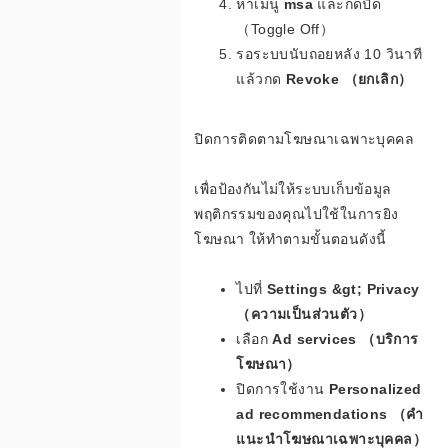
หาเมนู
msa
และกดปิด
（Toggle Off）
รอระบบนับถอยหลัง 10 วินาที
ฟ
แล้วกด
Revoke （ยกเลิก）
ปิดการติดตามโฆษณาเฉพาะบุคคล
รี
เพื่อป้องกันไม่ให้ระบบเก็บข้อมูล
พฤติกรรมของคุณไปใช้ในการยิง
โฆษณา ให้ทำตามขั้นตอนดังนี้
เ
ไปที่
Settings &gt; Privacy
（ความเป็นส่วนตัว）
เลือก
Ad services （บริการ
ค
โฆษณา）
ปิดการใช้งาน
Personalized
ad recommendations （คำ
แนะนำโฆษณาเฉพาะบุคคล）