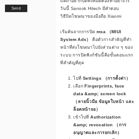
แต่ถ้าอยากปิดทัั้งหมดต้องทำอย่างไร
ม
วันนี้ Sanook Hitech มีคำตอบ
Send
วิธีปิดโฆษณาของมือถือ Xiaomi
PM
เริ่มต้นจากการปิด
msa （MIUI
โ
System Ads）
คือตัวการสำคัญที่ทำ
หน้าที่ส่งโฆษณาไปยังส่วนต่าง ๆ ของ
ระบบ การปิดฟังก์ชันนี้คือขั้นตอนแรก
ที่สำคัญที่สุด
บ
ไปที่
Settings （การตั้งค่า）
เลือก
Fingerprints, face
data &amp; screen lock
นั
（ลายนิ้วมือ ข้อมูลใบหน้า และ
ล็อคหน้าจอ）
เข้าไปที่
Authorization
&amp; revocation （การ
ส
อนุญาตและการยกเลิก）